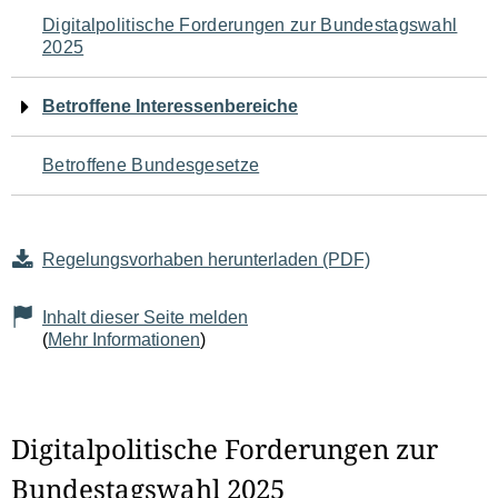
Navigation
Digitalpolitische Forderungen zur Bundestagswahl
2025
für
den
Betroffene Interessenbereiche
Seiteninhalt
Betroffene Bundesgesetze
Regelungsvorhaben herunterladen (PDF)
Inhalt dieser Seite melden
(
Mehr Informationen
)
Digitalpolitische Forderungen zur
Bundestagswahl 2025