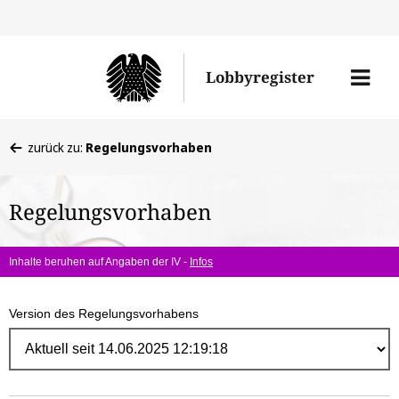
Direk
zum
Men
Lobbyregister
Inhal
öffne
Sie
zurück zu:
Regelungsvorhaben
befinden
sich
Regelungsvorhaben
hier:
Inhalte beruhen auf Angaben der IV -
Infos
Version des Regelungsvorhabens