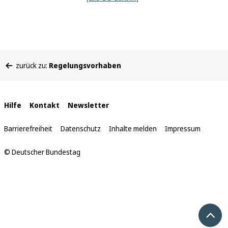
Sie
zurück zu:
Regelungsvorhaben
befinden
sich
hier:
Interne
Hilfe
Kontakt
Newsletter
Links
Barrierefreiheit
Datenschutz
Inhalte melden
Impressum
© Deutscher Bundestag
Nach