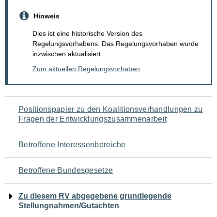
Hinweis
Dies ist eine historische Version des
Regelungsvorhabens. Das Regelungsvorhaben wurde
inzwischen aktualisiert.
Zum aktuellen Regelungsvorhaben
Navigation
Positionspapier zu den Koalitionsverhandlungen zu
Fragen der Entwicklungszusammenarbeit
für
den
Betroffene Interessenbereiche
Seiteninhalt
Betroffene Bundesgesetze
Zu diesem RV abgegebene grundlegende
Stellungnahmen/Gutachten