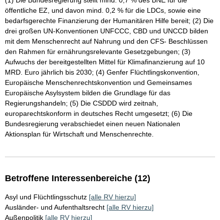
(1) Die Bundesregierung stellt mind. 0,7 % des BNE für die
öffentliche EZ, und davon mind. 0,2 % für die LDCs, sowie eine
bedarfsgerechte Finanzierung der Humanitären Hilfe bereit; (2) Die
drei großen UN-Konventionen UNFCCC, CBD und UNCCD bilden
mit dem Menschenrecht auf Nahrung und den CFS- Beschlüssen
den Rahmen für ernährungsrelevante Gesetzgebungen; (3)
Aufwuchs der bereitgestellten Mittel für Klimafinanzierung auf 10
MRD. Euro jährlich bis 2030; (4) Genfer Flüchtlingskonvention,
Europäische Menschenrechtskonvention und Gemeinsames
Europäische Asylsystem bilden die Grundlage für das
Regierungshandeln; (5) Die CSDDD wird zeitnah,
europarechtskonform in deutsches Recht umgesetzt; (6) Die
Bundesregierung verabschiedet einen neuen Nationalen
Aktionsplan für Wirtschaft und Menschenrechte.
Betroffene Interessenbereiche (12)
Asyl und Flüchtlingsschutz
[alle RV hierzu]
Ausländer- und Aufenthaltsrecht
[alle RV hierzu]
Außenpolitik
[alle RV hierzu]