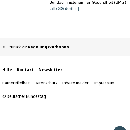
Bundesministerium für Gesundheit (BMG)
[alle SG dorthin]
Sie
zurück zu:
Regelungsvorhaben
befinden
sich
hier:
Interne
Hilfe
Kontakt
Newsletter
Links
Barrierefreiheit
Datenschutz
Inhalte melden
Impressum
© Deutscher Bundestag