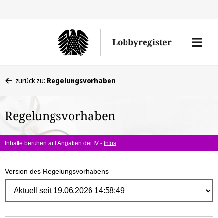
Direk
zum
Men
Lobbyregister
Inhal
öffne
Sie
zurück zu:
Regelungsvorhaben
befinden
sich
Regelungsvorhaben
hier:
Inhalte beruhen auf Angaben der IV -
Infos
Version des Regelungsvorhabens