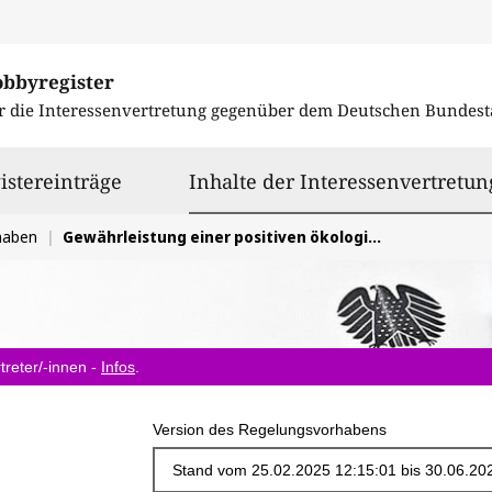
obbyregister
r die Interessenvertretung gegenüber dem
Deutschen Bundest
istereinträge
Inhalte der Interessenvertretun
haben
Gewährleistung einer positiven ökologischen Lenkungswirkung bei möglicher Umlage der EU-Plastikabgabe
treter/-innen -
Infos
.
Version des Regelungsvorhabens