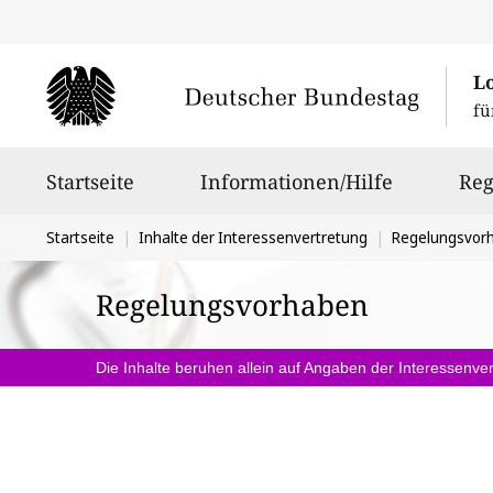
L
fü
Hauptnavigation
Startseite
Informationen/Hilfe
Reg
Sie
Startseite
Inhalte der Interessenvertretung
Regelungsvor
befinden
Regelungsvorhaben
sich
hier:
Die Inhalte beruhen allein auf Angaben der Interessenver