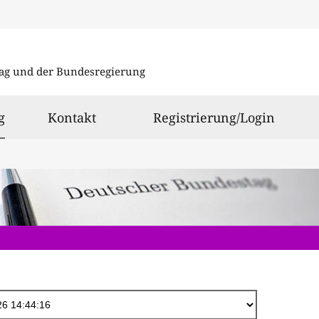
Direkt
zum
ag und der Bundesregierung
Inhalt
ausgewählt
g
Kontakt
Registrierung/Login