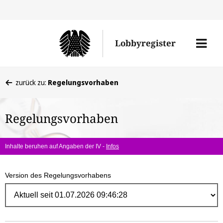
Direk
zum
Men
Lobbyregister
Inhal
öffne
Sie
zurück zu:
Regelungsvorhaben
befinden
sich
Regelungsvorhaben
hier:
Inhalte beruhen auf Angaben der IV -
Infos
Version des Regelungsvorhabens