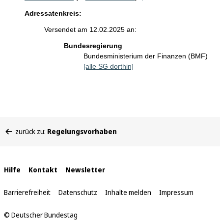
Adressatenkreis:
Versendet am 12.02.2025 an:
Bundesregierung
Bundesministerium der Finanzen (BMF)
[alle SG dorthin]
Sie
zurück zu:
Regelungsvorhaben
befinden
sich
hier:
Interne
Hilfe
Kontakt
Newsletter
Links
Barrierefreiheit
Datenschutz
Inhalte melden
Impressum
© Deutscher Bundestag