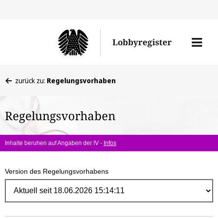
Direk
zum
Men
Lobbyregister
Inhal
öffne
Sie
zurück zu:
Regelungsvorhaben
befinden
sich
Regelungsvorhaben
hier:
Inhalte beruhen auf Angaben der IV -
Infos
Version des Regelungsvorhabens