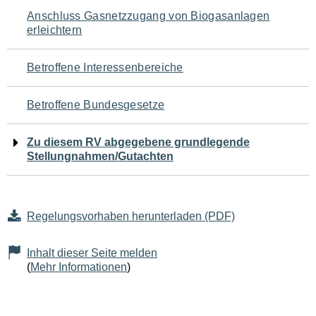
Navigation
Anschluss Gasnetzzugang von Biogasanlagen
erleichtern
für
den
Betroffene Interessenbereiche
Seiteninhalt
Betroffene Bundesgesetze
Zu diesem RV abgegebene grundlegende
Stellungnahmen/Gutachten
Regelungsvorhaben herunterladen (PDF)
Inhalt dieser Seite melden
(
Mehr Informationen
)