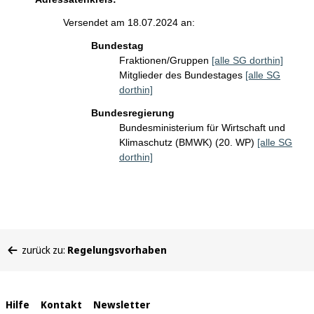
Versendet am 18.07.2024 an:
Bundestag
Fraktionen/Gruppen
[alle SG dorthin]
Mitglieder des Bundestages
[alle SG
dorthin]
Bundesregierung
Bundesministerium für Wirtschaft und
Klimaschutz (BMWK) (20. WP)
[alle SG
dorthin]
Sie
zurück zu:
Regelungsvorhaben
befinden
sich
hier:
Interne
Hilfe
Kontakt
Newsletter