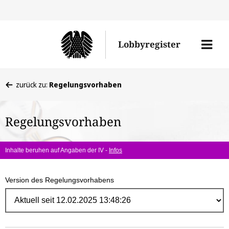
Direk
zum
Men
Lobbyregister
Inhal
öffne
Sie
zurück zu:
Regelungsvorhaben
befinden
sich
Regelungsvorhaben
hier:
Inhalte beruhen auf Angaben der IV -
Infos
Version des Regelungsvorhabens