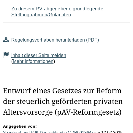
Zu diesem RV abgegebene grundlegende
Stellungnahmen/Gutachten
Regelungsvorhaben herunterladen (PDF)
Inhalt dieser Seite melden
(
Mehr Informationen
)
Entwurf eines Gesetzes zur Reform
der steuerlich geförderten privaten
Altersvorsorge (pAV-Reformgesetz)
Angegeben von:
Sozialverband VdK Deutschland e.V. (R001964)
am 12.02.2025