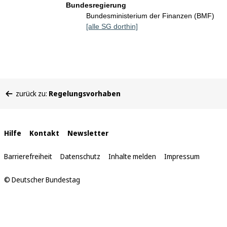
Bundesregierung
Bundesministerium der Finanzen (BMF)
[alle SG dorthin]
Sie
zurück zu:
Regelungsvorhaben
befinden
sich
hier:
Interne
Hilfe
Kontakt
Newsletter
Links
Barrierefreiheit
Datenschutz
Inhalte melden
Impressum
© Deutscher Bundestag