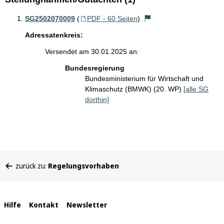
SG2502070009
(
PDF - 60 Seiten
)
Adressatenkreis:
Versendet am 30.01.2025 an:
Bundesregierung
Bundesministerium für Wirtschaft und
Klimaschutz (BMWK) (20. WP)
[alle SG
dorthin]
Sie
zurück zu:
Regelungsvorhaben
befinden
sich
hier:
Interne
Hilfe
Kontakt
Newsletter
Links