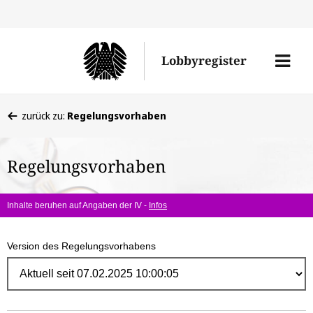
Direk
zum
Men
Lobbyregister
Inhal
öffne
Sie
zurück zu:
Regelungsvorhaben
befinden
sich
Regelungsvorhaben
hier:
Inhalte beruhen auf Angaben der IV -
Infos
Version des Regelungsvorhabens