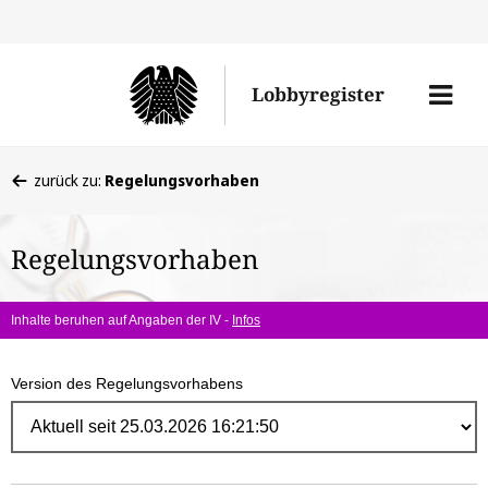
Direk
zum
Men
Lobbyregister
Inhal
öffne
Sie
zurück zu:
Regelungsvorhaben
befinden
sich
Regelungsvorhaben
hier:
Inhalte beruhen auf Angaben der IV -
Infos
Version des Regelungsvorhabens