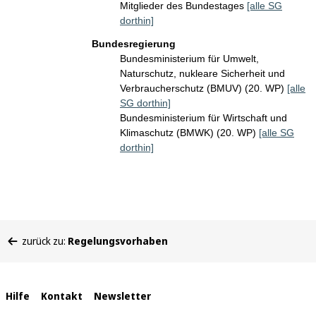
Mitglieder des Bundestages
[alle SG
dorthin]
Bundesregierung
Bundesministerium für Umwelt,
Naturschutz, nukleare Sicherheit und
Verbraucherschutz (BMUV) (20. WP)
[alle
SG dorthin]
Bundesministerium für Wirtschaft und
Klimaschutz (BMWK) (20. WP)
[alle SG
dorthin]
Sie
zurück zu:
Regelungsvorhaben
befinden
sich
hier:
Interne
Hilfe
Kontakt
Newsletter