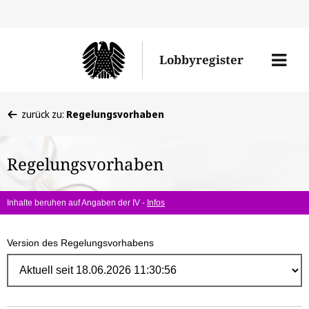
Direk
zum
Men
Lobbyregister
Inhal
öffne
Sie
zurück zu:
Regelungsvorhaben
befinden
sich
Regelungsvorhaben
hier:
Inhalte beruhen auf Angaben der IV -
Infos
Version des Regelungsvorhabens