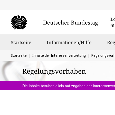
L
fü
Hauptnavigation
Startseite
Informationen/Hilfe
Reg
Sie
Startseite
Inhalte der Interessenvertretung
Regelungsvor
befinden
Regelungsvorhaben
sich
hier:
Die Inhalte beruhen allein auf Angaben der Interessenver