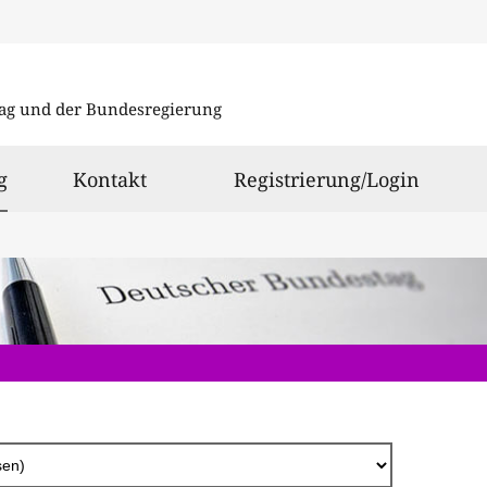
Direkt
zum
ag und der Bundesregierung
Inhalt
ausgewählt
g
Kontakt
Registrierung/Login