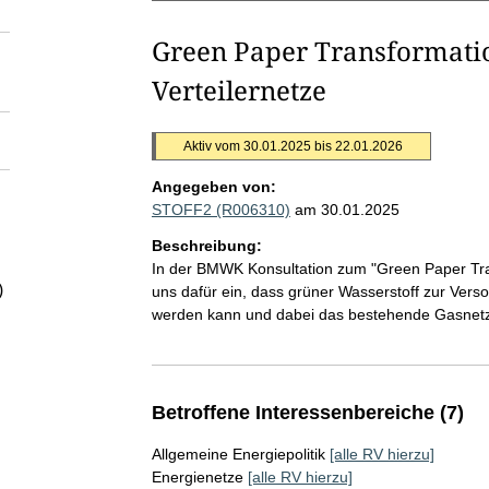
Green Paper Transformatio
Verteilernetze
Aktiv vom 30.01.2025 bis 22.01.2026
Angegeben von:
STOFF2 (R006310)
am 30.01.2025
Beschreibung:
In der BMWK Konsultation zum "Green Paper Tran
)
uns dafür ein, dass grüner Wasserstoff zur Ver
werden kann und dabei das bestehende Gasnetz
Betroffene Interessenbereiche (7)
Allgemeine Energiepolitik
[alle RV hierzu]
Energienetze
[alle RV hierzu]