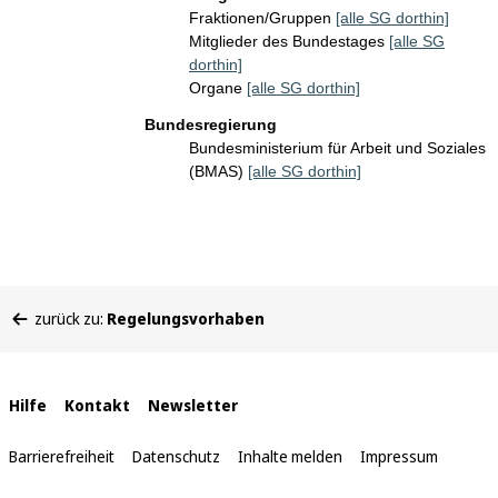
Fraktionen/Gruppen
[alle SG dorthin]
Mitglieder des Bundestages
[alle SG
dorthin]
Organe
[alle SG dorthin]
Bundesregierung
Bundesministerium für Arbeit und Soziales
(BMAS)
[alle SG dorthin]
Sie
zurück zu:
Regelungsvorhaben
befinden
sich
hier:
Interne
Hilfe
Kontakt
Newsletter
Links
Barrierefreiheit
Datenschutz
Inhalte melden
Impressum