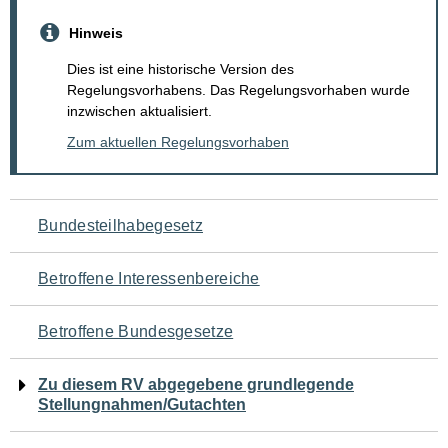
Hinweis
Dies ist eine historische Version des
Regelungsvorhabens. Das Regelungsvorhaben wurde
inzwischen aktualisiert.
Zum aktuellen Regelungsvorhaben
Navigation
Bundesteilhabegesetz
für
Betroffene Interessenbereiche
den
Betroffene Bundesgesetze
Seiteninhalt
Zu diesem RV abgegebene grundlegende
Stellungnahmen/Gutachten