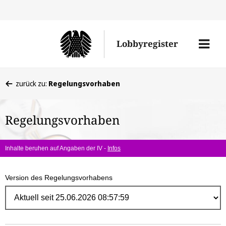
Direk
zum
Men
Lobbyregister
Inhal
öffne
Sie
zurück zu:
Regelungsvorhaben
befinden
sich
Regelungsvorhaben
hier:
Inhalte beruhen auf Angaben der IV -
Infos
Version des Regelungsvorhabens