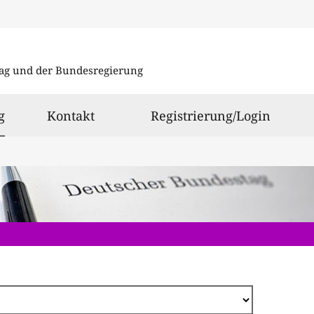
Direkt
zum
ag und der Bundesregierung
Inhalt
ausgewählt
g
Kontakt
Registrierung/Login