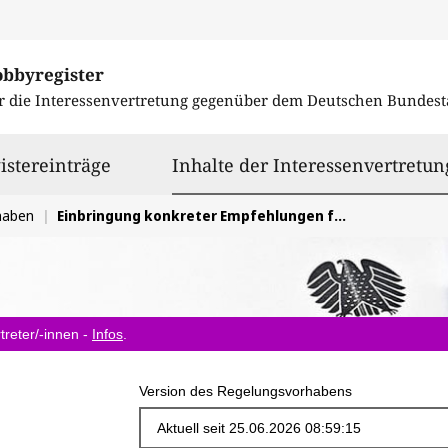
obbyregister
r die Interessenvertretung gegenüber dem
Deutschen Bundest
istereinträge
Inhalte der Interessenvertretun
haben
Einbringung konkreter Empfehlungen für die Ausgestaltung der EU-Chemikalienverordnung REACH
treter/-innen -
Infos
.
Version des Regelungsvorhabens