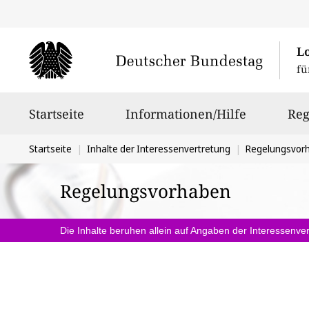
L
fü
Hauptnavigation
Startseite
Informationen/Hilfe
Reg
Sie
Startseite
Inhalte der Interessenvertretung
Regelungsvor
befinden
Regelungsvorhaben
sich
hier:
Die Inhalte beruhen allein auf Angaben der Interessenver