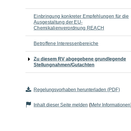
Navigation
Einbringung konkreter Empfehlungen für die
Ausgestaltung der EU-
für
Chemikalienverordnung REACH
den
Betroffene Interessenbereiche
Seiteninhalt
Zu diesem RV abgegebene grundlegende
Stellungnahmen/Gutachten
Regelungsvorhaben herunterladen (PDF)
Inhalt dieser Seite melden
(
Mehr Informationen