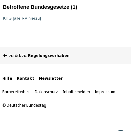
Betroffene Bundesgesetze (1)
KHG
[alle RV hierzu]
Sie
zurück zu:
Regelungsvorhaben
befinden
sich
hier:
Interne
Hilfe
Kontakt
Newsletter
Links
Barrierefreiheit
Datenschutz
Inhalte melden
Impressum
© Deutscher Bundestag