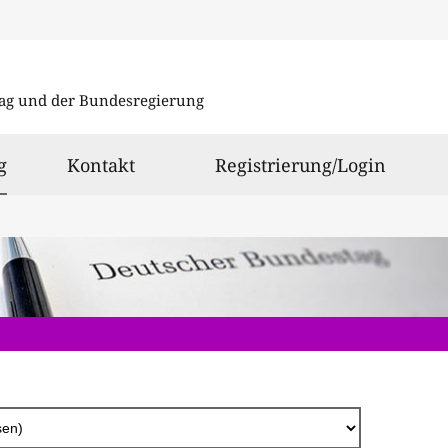
Direkt
zum
ag und der Bundesregierung
Inhalt
ausgewählt
g
Kontakt
Registrierung/Login