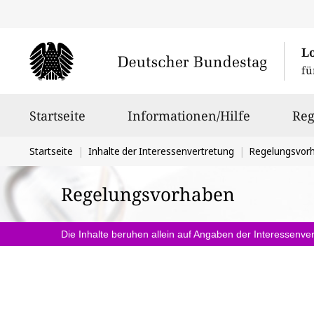
L
fü
Hauptnavigation
Startseite
Informationen/Hilfe
Reg
Sie
Startseite
Inhalte der Interessenvertretung
Regelungsvor
befinden
Regelungsvorhaben
sich
hier:
Die Inhalte beruhen allein auf Angaben der Interessenver