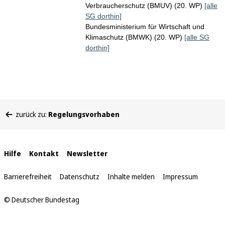
Verbraucherschutz (BMUV) (20. WP)
[alle
SG dorthin]
Bundesministerium für Wirtschaft und
Klimaschutz (BMWK) (20. WP)
[alle SG
dorthin]
Sie
zurück zu:
Regelungsvorhaben
befinden
sich
hier:
Interne
Hilfe
Kontakt
Newsletter
Links
Barrierefreiheit
Datenschutz
Inhalte melden
Impressum
© Deutscher Bundestag