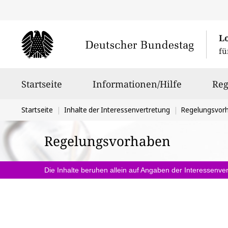
L
fü
Hauptnavigation
Startseite
Informationen/Hilfe
Reg
Sie
Startseite
Inhalte der Interessenvertretung
Regelungsvor
befinden
Regelungsvorhaben
sich
hier:
Die Inhalte beruhen allein auf Angaben der Interessenver