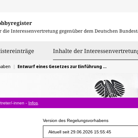
obbyregister
r die Interessenvertretung gegenüber dem
Deutschen Bundest
istereinträge
Inhalte der Interessenvertretun
haben
Entwurf eines Gesetzes zur Einführung einer Sicherungsanordnung für Verkehrsdaten in der Strafprozessordnung
treter/-innen -
Infos
.
Version des Regelungsvorhabens