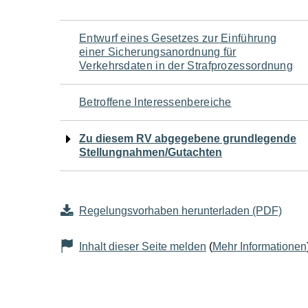
Navigation
Entwurf eines Gesetzes zur Einführung
einer Sicherungsanordnung für
für
Verkehrsdaten in der Strafprozessordnung
den
Betroffene Interessenbereiche
Seiteninhalt
Zu diesem RV abgegebene grundlegende
Stellungnahmen/Gutachten
Regelungsvorhaben herunterladen (PDF)
Inhalt dieser Seite melden
(
Mehr Informationen