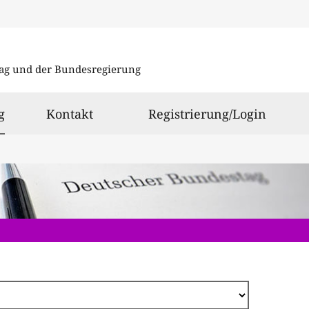
Direkt
zum
ag und der Bundesregierung
Inhalt
ausgewählt
g
Kontakt
Registrierung/Login