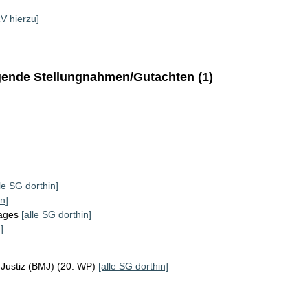
RV hierzu]
ende Stellungnahmen/Gutachten (1)
lle SG dorthin]
n]
tages
[alle SG dorthin]
]
 Justiz (BMJ) (20. WP)
[alle SG dorthin]