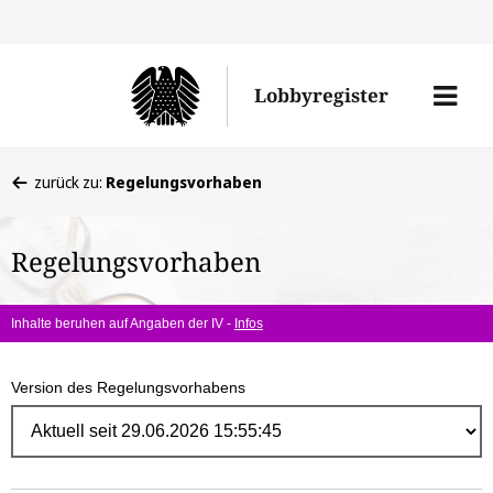
Direk
zum
Men
Lobbyregister
Inhal
öffne
Sie
zurück zu:
Regelungsvorhaben
befinden
sich
Regelungsvorhaben
hier:
Inhalte beruhen auf Angaben der IV -
Infos
Version des Regelungsvorhabens