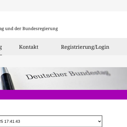
Direkt
zum
ag und der Bundesregierung
Inhalt
ausgewählt
g
Kontakt
Registrierung/Login