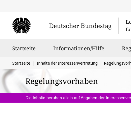
L
fü
Hauptnavigation
Startseite
Informationen/Hilfe
Reg
Sie
Startseite
Inhalte der Interessenvertretung
Regelungsvor
befinden
Regelungsvorhaben
sich
hier:
Die Inhalte beruhen allein auf Angaben der Interessenver