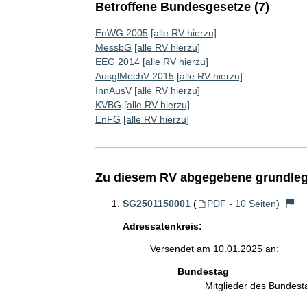
Betroffene Bundesgesetze (7)
EnWG 2005
[alle RV hierzu]
MessbG
[alle RV hierzu]
EEG 2014
[alle RV hierzu]
AusglMechV 2015
[alle RV hierzu]
InnAusV
[alle RV hierzu]
KVBG
[alle RV hierzu]
EnFG
[alle RV hierzu]
Zu diesem RV abgegebene grundleg
SG2501150001
(
PDF - 10 Seiten
)
Adressatenkreis:
Versendet am 10.01.2025 an:
Bundestag
Mitglieder des Bundes