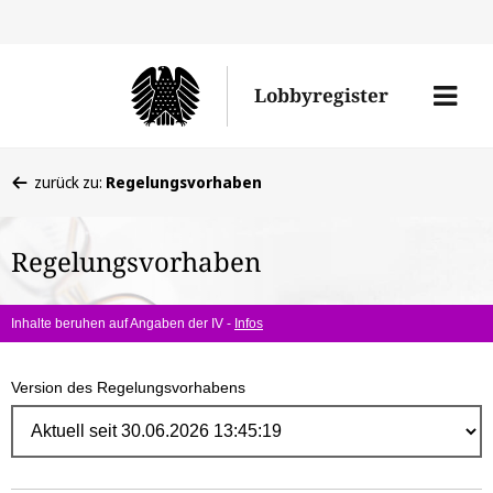
Direk
zum
Men
Lobbyregister
Inhal
öffne
Sie
zurück zu:
Regelungsvorhaben
befinden
sich
Regelungsvorhaben
hier:
Inhalte beruhen auf Angaben der IV -
Infos
Version des Regelungsvorhabens