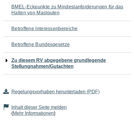
Navigation
BMEL-Eckpunkte zu Mindestanforderungen für das
Halten von Mastputen
für
den
Betroffene Interessenbereiche
Seiteninhalt
Betroffene Bundesgesetze
Zu diesem RV abgegebene grundlegende
Stellungnahmen/Gutachten
Regelungsvorhaben herunterladen (PDF)
Inhalt dieser Seite melden
(
Mehr Informationen
)