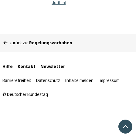
dorthin]
Sie
zurück zu:
Regelungsvorhaben
befinden
sich
hier:
Interne
Hilfe
Kontakt
Newsletter
Links
Barrierefreiheit
Datenschutz
Inhalte melden
Impressum
© Deutscher Bundestag
Nach