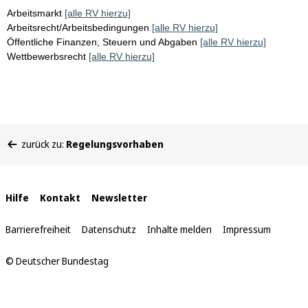
Arbeitsmarkt
[alle RV hierzu]
Arbeitsrecht/Arbeitsbedingungen
[alle RV hierzu]
Öffentliche Finanzen, Steuern und Abgaben
[alle RV hierzu]
Wettbewerbsrecht
[alle RV hierzu]
Sie
zurück zu:
Regelungsvorhaben
befinden
sich
hier:
Interne
Hilfe
Kontakt
Newsletter
Links
Barrierefreiheit
Datenschutz
Inhalte melden
Impressum
© Deutscher Bundestag