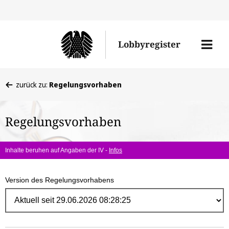
Direk
zum
Men
Lobbyregister
Inhal
öffne
Sie
zurück zu:
Regelungsvorhaben
befinden
sich
Regelungsvorhaben
hier:
Inhalte beruhen auf Angaben der IV -
Infos
Version des Regelungsvorhabens