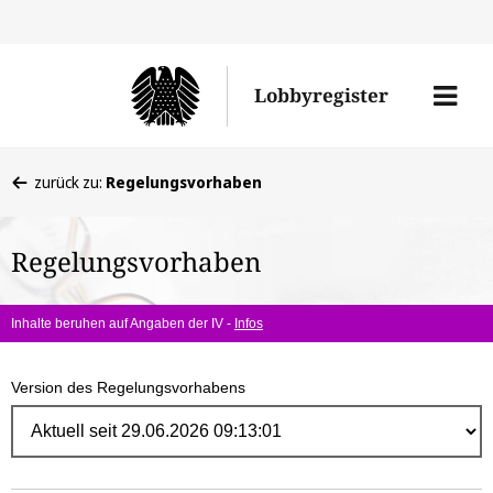
Direk
zum
Men
Lobbyregister
Inhal
öffne
Sie
zurück zu:
Regelungsvorhaben
befinden
sich
Regelungsvorhaben
hier:
Inhalte beruhen auf Angaben der IV -
Infos
Version des Regelungsvorhabens