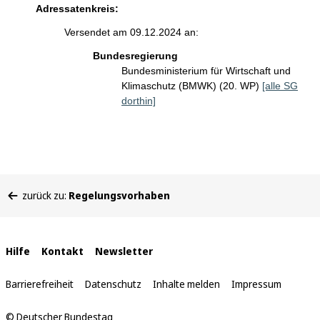
Adressatenkreis:
Versendet am 09.12.2024 an:
Bundesregierung
Bundesministerium für Wirtschaft und
Klimaschutz (BMWK) (20. WP)
[alle SG
dorthin]
Sie
zurück zu:
Regelungsvorhaben
befinden
sich
hier:
Interne
Hilfe
Kontakt
Newsletter
Links
Barrierefreiheit
Datenschutz
Inhalte melden
Impressum
© Deutscher Bundestag