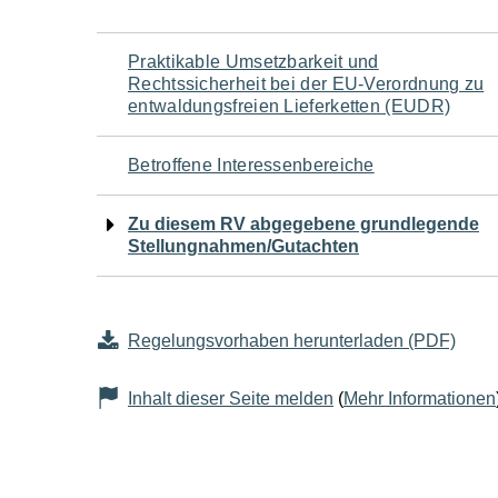
Navigation
Praktikable Umsetzbarkeit und
Rechtssicherheit bei der EU-Verordnung zu
für
entwaldungsfreien Lieferketten (EUDR)
den
Betroffene Interessenbereiche
Seiteninhalt
Zu diesem RV abgegebene grundlegende
Stellungnahmen/Gutachten
Regelungsvorhaben herunterladen (PDF)
Inhalt dieser Seite melden
(
Mehr Informationen