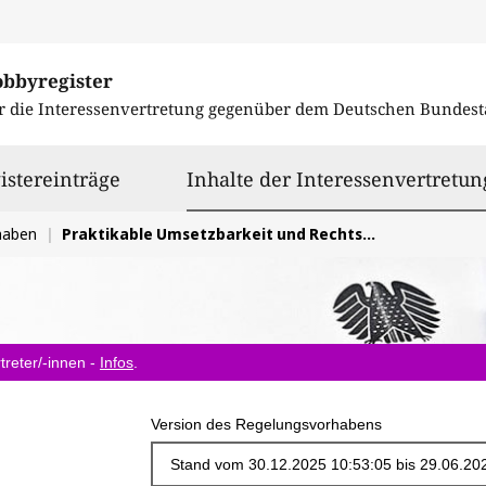
obbyregister
r die Interessenvertretung gegenüber dem
Deutschen Bundest
istereinträge
Inhalte der Interessenvertretun
haben
Praktikable Umsetzbarkeit und Rechtssicherheit bei der EU-Verordnung zu entwaldungsfreien Lieferketten (EUDR)
treter/-innen -
Infos
.
Version des Regelungsvorhabens