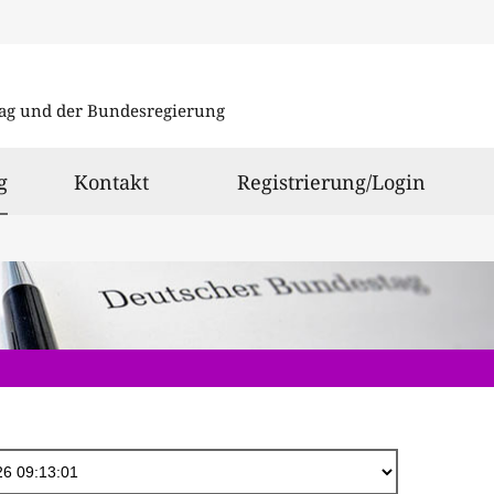
Direkt
zum
ag und der Bundesregierung
Inhalt
ausgewählt
g
Kontakt
Registrierung/Login