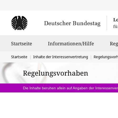
L
fü
Hauptnavigation
Startseite
Informationen/Hilfe
Reg
Sie
Startseite
Inhalte der Interessenvertretung
Regelungsvor
befinden
Regelungsvorhaben
sich
hier:
Die Inhalte beruhen allein auf Angaben der Interessenver