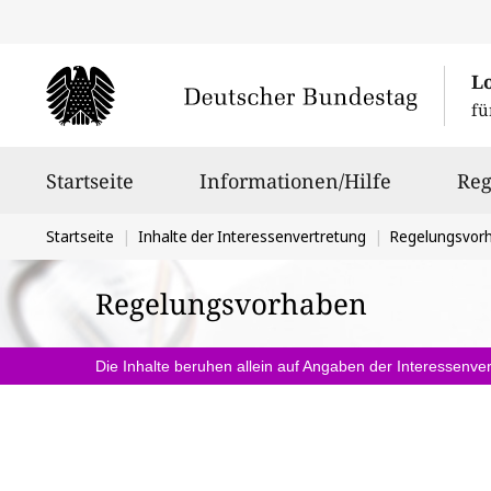
L
fü
Hauptnavigation
Startseite
Informationen/Hilfe
Reg
Sie
Startseite
Inhalte der Interessenvertretung
Regelungsvor
befinden
Regelungsvorhaben
sich
hier:
Die Inhalte beruhen allein auf Angaben der Interessenver