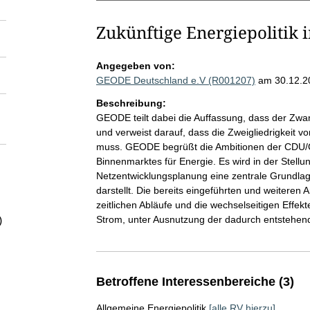
Zukünftige Energiepolitik 
Angegeben von:
GEODE Deutschland e.V (R001207)
am 30.12.2
Beschreibung:
GEODE teilt dabei die Auffassung, dass der Zwan
und verweist darauf, dass die Zweigliedrigkeit v
muss. GEODE begrüßt die Ambitionen der CDU/C
Binnenmarktes für Energie. Es wird in der Stell
Netzentwicklungsplanung eine zentrale Grundla
darstellt. Die bereits eingeführten und weiteren
zeitlichen Abläufe und die wechselseitigen Effe
Strom, unter Ausnutzung der dadurch entstehend
)
Betroffene Interessenbereiche (3)
Allgemeine Energiepolitik
[alle RV hierzu]