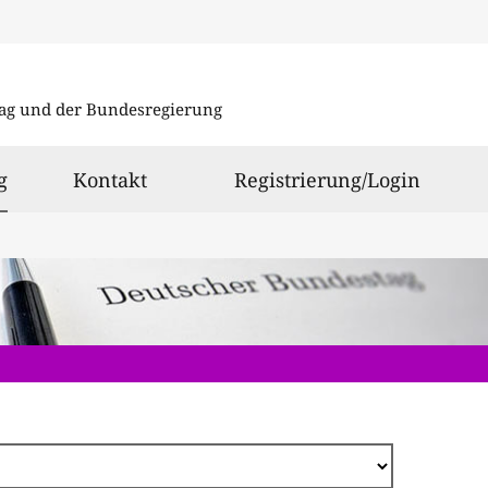
Direkt
zum
ag und der Bundesregierung
Inhalt
ausgewählt
g
Kontakt
Registrierung/Login