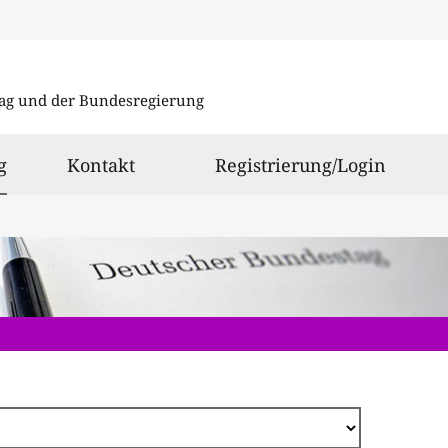
Direkt
zum
ag und der Bundesregierung
Inhalt
ausgewählt
g
Kontakt
Registrierung/Login