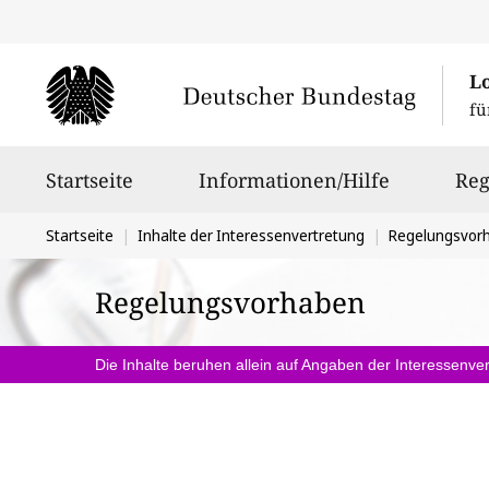
L
fü
Hauptnavigation
Startseite
Informationen/Hilfe
Reg
Sie
Startseite
Inhalte der Interessenvertretung
Regelungsvor
befinden
Regelungsvorhaben
sich
hier:
Die Inhalte beruhen allein auf Angaben der Interessenver