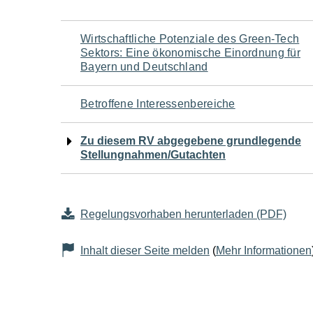
Navigation
Wirtschaftliche Potenziale des Green-Tech
Sektors: Eine ökonomische Einordnung für
für
Bayern und Deutschland
den
Betroffene Interessenbereiche
Seiteninhalt
Zu diesem RV abgegebene grundlegende
Stellungnahmen/Gutachten
Regelungsvorhaben herunterladen (PDF)
Inhalt dieser Seite melden
(
Mehr Informationen