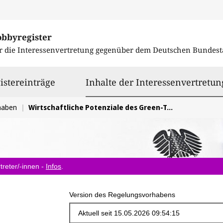
obbyregister
r die Interessenvertretung gegenüber dem
Deutschen Bundest
istereinträge
Inhalte der Interessenvertretun
haben
Wirtschaftliche Potenziale des Green-Tech Sektors: Eine ökonomische Einordnung für Bayern und Deutschland
treter/-innen -
Infos
.
Version des Regelungsvorhabens