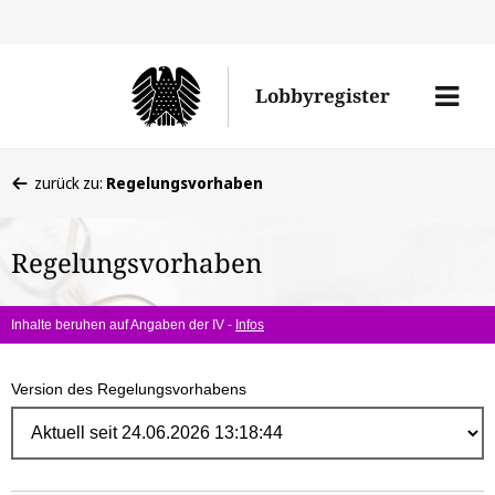
Direk
zum
Men
Lobbyregister
Inhal
öffne
Sie
zurück zu:
Regelungsvorhaben
befinden
sich
Regelungsvorhaben
hier:
Inhalte beruhen auf Angaben der IV -
Infos
Version des Regelungsvorhabens