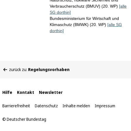
Naturschutz, nukleare Sicherheit und
Verbraucherschutz (BMUV) (20. WP)
[alle
SG dorthin]
Bundesministerium für Wirtschaft und
Klimaschutz (BMWK) (20. WP)
[alle SG
dorthin]
Sie
zurück zu:
Regelungsvorhaben
befinden
sich
hier:
Interne
Hilfe
Kontakt
Newsletter
Links
Barrierefreiheit
Datenschutz
Inhalte melden
Impressum
© Deutscher Bundestag