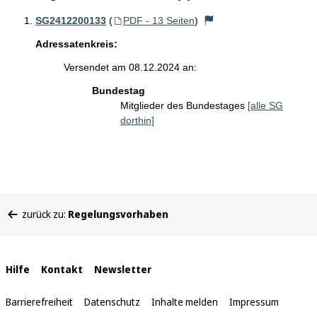
SG2412200133
(
PDF - 13 Seiten
)
Adressatenkreis:
Versendet am 08.12.2024 an:
Bundestag
Mitglieder des Bundestages
[alle SG
dorthin]
Sie
zurück zu:
Regelungsvorhaben
befinden
sich
hier:
Interne
Hilfe
Kontakt
Newsletter
Links
Barrierefreiheit
Datenschutz
Inhalte melden
Impressum