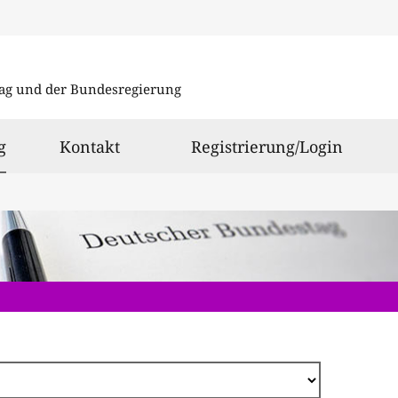
Direkt
zum
ag und der Bundesregierung
Inhalt
ausgewählt
g
Kontakt
Registrierung/Login