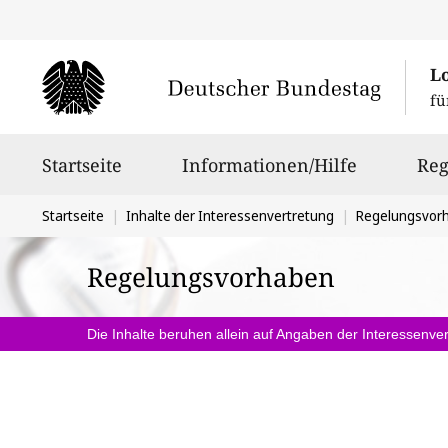
L
fü
Hauptnavigation
Startseite
Informationen/Hilfe
Reg
Sie
Startseite
Inhalte der Interessenvertretung
Regelungsvor
befinden
Regelungsvorhaben
sich
hier:
Die Inhalte beruhen allein auf Angaben der Interessenver