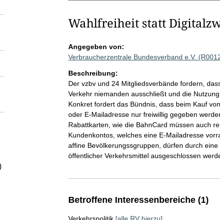
Wahlfreiheit statt Digital
Angegeben von:
Verbraucherzentrale Bundesverband e.V. (R001
Beschreibung:
Der vzbv und 24 Mitgliedsverbände fordern, dass
Verkehr niemanden ausschließt und die Nutzung a
Konkret fordert das Bündnis, dass beim Kauf v
oder E-Mailadresse nur freiwillig gegeben werd
Rabattkarten, wie die BahnCard müssen auch re
Kundenkontos, welches eine E-Mailadresse vorrau
affine Bevölkerungssgruppen, dürfen durch eine
öffentlicher Verkehrsmittel ausgeschlossen werd
)
Betroffene Interessenbereiche (1)
Verkehrspolitik
[alle RV hierzu]