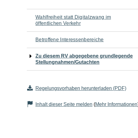
Navigation
Wahlfreiheit statt Digitalzwang im
öffentlichen Verkehr
für
Betroffene Interessenbereiche
den
Zu diesem RV abgegebene grundlegende
Seiteninhalt
Stellungnahmen/Gutachten
Regelungsvorhaben herunterladen (PDF)
Inhalt dieser Seite melden
(
Mehr Informationen