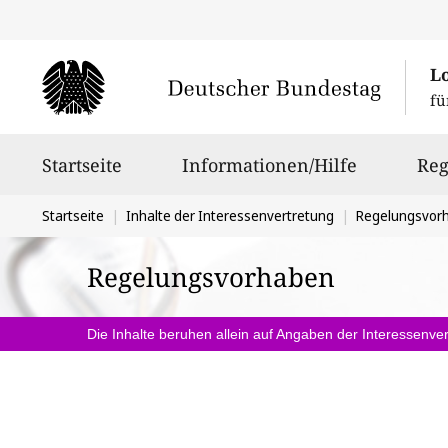
L
fü
Hauptnavigation
Startseite
Informationen/Hilfe
Reg
Sie
Startseite
Inhalte der Interessenvertretung
Regelungsvor
befinden
Regelungsvorhaben
sich
hier:
Die Inhalte beruhen allein auf Angaben der Interessenver