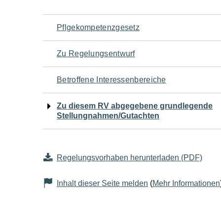
Navigation
Pflgekompetenzgesetz
für
Zu Regelungsentwurf
den
Betroffene Interessenbereiche
Seiteninhalt
Zu diesem RV abgegebene grundlegende
Stellungnahmen/Gutachten
Regelungsvorhaben herunterladen (PDF)
Inhalt dieser Seite melden
(
Mehr Informationen