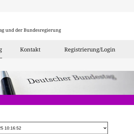
Direkt
zum
ag und der Bundesregierung
Inhalt
ausgewählt
g
Kontakt
Registrierung/Login