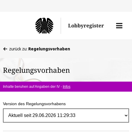
Direk
zum
Men
Lobbyregister
Inhal
öffne
Sie
zurück zu:
Regelungsvorhaben
befinden
sich
Regelungsvorhaben
hier:
Inhalte beruhen auf Angaben der IV -
Infos
Version des Regelungsvorhabens