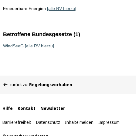
Erneuerbare Energien
[alle RV hierzu]
Betroffene Bundesgesetze (1)
WindSeeG
[alle RV hierzu]
Sie
zurück zu:
Regelungsvorhaben
befinden
sich
hier:
Interne
Hilfe
Kontakt
Newsletter
Links
Barrierefreiheit
Datenschutz
Inhalte melden
Impressum