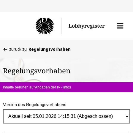
Direk
zum
Men
Lobbyregister
Inhal
öffne
Sie
zurück zu:
Regelungsvorhaben
befinden
sich
Regelungsvorhaben
hier:
Inhalte beruhen auf Angaben der IV -
Infos
Version des Regelungsvorhabens