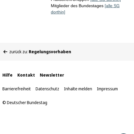
Mitglieder des Bundestages
[alle SG
dorthin]
Sie
zurück zu:
Regelungsvorhaben
befinden
sich
hier:
Interne
Hilfe
Kontakt
Newsletter
Links
Barrierefreiheit
Datenschutz
Inhalte melden
Impressum
© Deutscher Bundestag