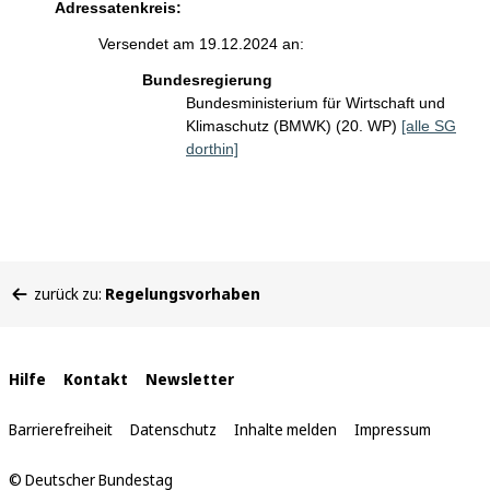
Adressatenkreis:
Versendet am 19.12.2024 an:
Bundesregierung
Bundesministerium für Wirtschaft und
Klimaschutz (BMWK) (20. WP)
[alle SG
dorthin]
Sie
zurück zu:
Regelungsvorhaben
befinden
sich
hier:
Interne
Hilfe
Kontakt
Newsletter
Links
Barrierefreiheit
Datenschutz
Inhalte melden
Impressum
© Deutscher Bundestag