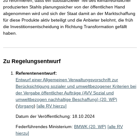
zu reformieren, dass ein substanzieller Teil des klimafreundlicher
produzierten Stahls planungssicher von der öffentlichen Hand
abgenommen wird und sich der Staat damit an der Marktschaffung
für diese Produkte aktiv beteiligt und die Anbieter belohnt, die früh
die Investitionsentscheidung in Richtung Transformation gefällt
haben.
Zu Regelungsentwurf
Referentenentwurf:
Entwurf einer Allgemeinen Verwaltungsvorschrift zur
Berücksichtigung sozialer und umweltbezogener Kriterien bei
der Vergabe öffentlicher Aufträge (AVV Sozial und
umweltbezogen nachhaltige Beschaffung) (20. WP)
(
Vorgang
)
[alle RV hierzu]
Datum der Veröffentlichung: 18.10.2024
Federführendes Ministerium:
BMWK (20. WP)
[alle RV
hierzu]