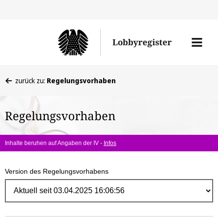
Direk
zum
Men
Lobbyregister
Inhal
öffne
Sie
zurück zu:
Regelungsvorhaben
befinden
sich
Regelungsvorhaben
hier:
Inhalte beruhen auf Angaben der IV -
Infos
Version des Regelungsvorhabens