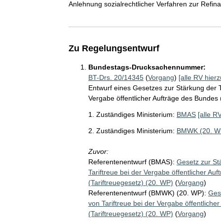
Anlehnung sozialrechtlicher Verfahren zur Refin
Zu Regelungsentwurf
Bundestags-Drucksachennummer:
BT-Drs. 20/14345
(
Vorgang
)
[alle RV hierz
Entwurf eines Gesetzes zur Stärkung der T
Vergabe öffentlicher Aufträge des Bundes 
1. Zuständiges Ministerium:
BMAS
[alle R
2. Zuständiges Ministerium:
BMWK (20. W
Zuvor:
Referentenentwurf (BMAS):
Gesetz zur St
Tariftreue bei der Vergabe öffentlicher 
(Tariftreuegesetz) (20. WP)
(
Vorgang
)
Referentenentwurf (BMWK) (20. WP):
Ges
von Tariftreue bei der Vergabe öffentlic
(Tariftreuegesetz) (20. WP)
(
Vorgang
)