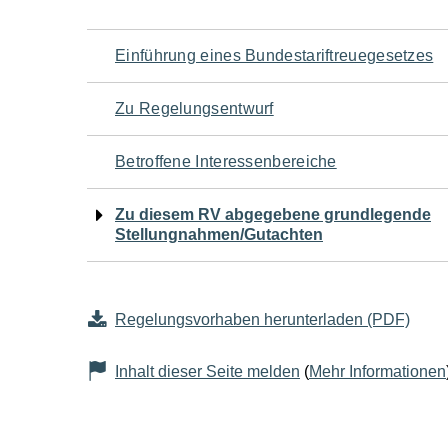
Navigation
Einführung eines Bundestariftreuegesetzes
für
Zu Regelungsentwurf
den
Betroffene Interessenbereiche
Seiteninhalt
Zu diesem RV abgegebene grundlegende
Stellungnahmen/Gutachten
Regelungsvorhaben herunterladen (PDF)
Inhalt dieser Seite melden
(
Mehr Informationen