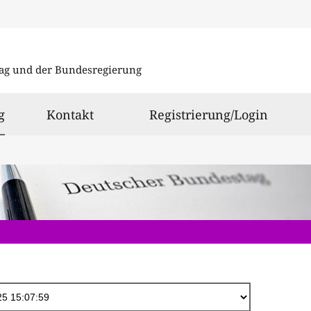
Direkt
zum
ag und der Bundesregierung
Inhalt
ausgewählt
g
Kontakt
Registrierung/Login