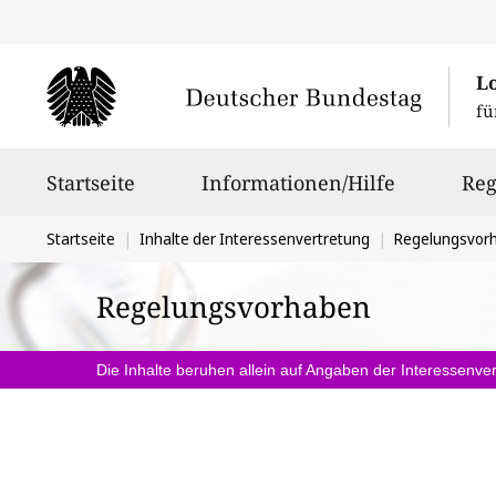
L
fü
Hauptnavigation
Startseite
Informationen/Hilfe
Reg
Sie
Startseite
Inhalte der Interessenvertretung
Regelungsvor
befinden
Regelungsvorhaben
sich
hier:
Die Inhalte beruhen allein auf Angaben der Interessenver