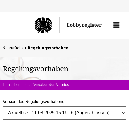
Direk
zum
Men
Lobbyregister
Inhal
öffne
Sie
zurück zu:
Regelungsvorhaben
befinden
sich
Regelungsvorhaben
hier:
Inhalte beruhen auf Angaben der IV -
Infos
Version des Regelungsvorhabens