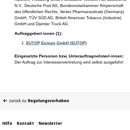
N.V., Deutsche Post AG, Bundesnotarkammer Körperschaft
des öffentlichen Rechts, Vertex Pharmaceuticals (Germany)
GmbH, TÜV SÜD AG, British American Tobacco (Industrie)
GmbH und Daimler Truck AG.
Auftraggeber/-innen (1):
EUTOP Europe GmbH (EUTOP)
Eingesetzte Personen bzw. Unterauftragnehmer/-innen:
Der Auftrag zur Interessenvertretung wird selbst ausgeführt
Sie
zurück zu:
Regelungsvorhaben
befinden
sich
hier:
Interne
Hilfe
Kontakt
Newsletter