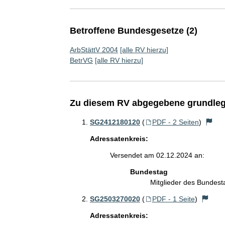
Betroffene Bundesgesetze (2)
ArbStättV 2004
[alle RV hierzu]
BetrVG
[alle RV hierzu]
Zu diesem RV abgegebene grundleg
SG2412180120
(
PDF - 2 Seiten
)
Adressatenkreis:
Versendet am 02.12.2024 an:
Bundestag
Mitglieder des Bundes
SG2503270020
(
PDF - 1 Seite
)
Adressatenkreis: