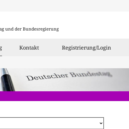
Direkt
zum
ag und der Bundesregierung
Inhalt
ausgewählt
g
Kontakt
Registrierung/Login