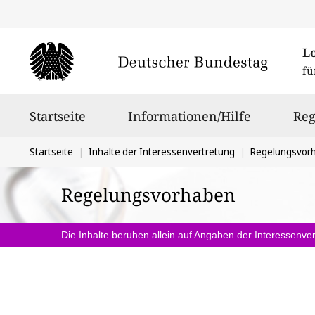
L
fü
Hauptnavigation
Startseite
Informationen/Hilfe
Reg
Sie
Startseite
Inhalte der Interessenvertretung
Regelungsvor
befinden
Regelungsvorhaben
sich
hier:
Die Inhalte beruhen allein auf Angaben der Interessenver