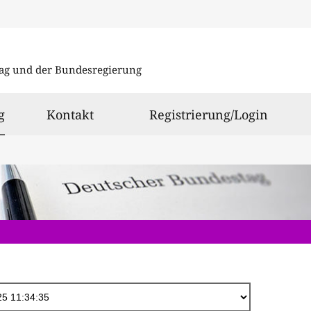
Direkt
zum
ag und der Bundesregierung
Inhalt
ausgewählt
g
Kontakt
Registrierung/Login