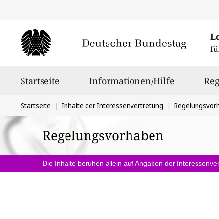
L
fü
Hauptnavigation
Startseite
Informationen/Hilfe
Reg
Sie
Startseite
Inhalte der Interessenvertretung
Regelungsvor
befinden
Regelungsvorhaben
sich
hier:
Die Inhalte beruhen allein auf Angaben der Interessenver