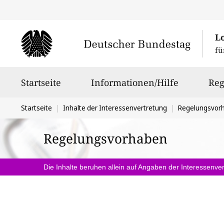
L
fü
Hauptnavigation
Startseite
Informationen/Hilfe
Reg
Sie
Startseite
Inhalte der Interessenvertretung
Regelungsvor
befinden
Regelungsvorhaben
sich
hier:
Die Inhalte beruhen allein auf Angaben der Interessenver