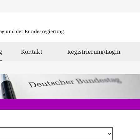
Direkt
zum
ag und der Bundesregierung
Inhalt
ausgewählt
g
Kontakt
Registrierung/Login