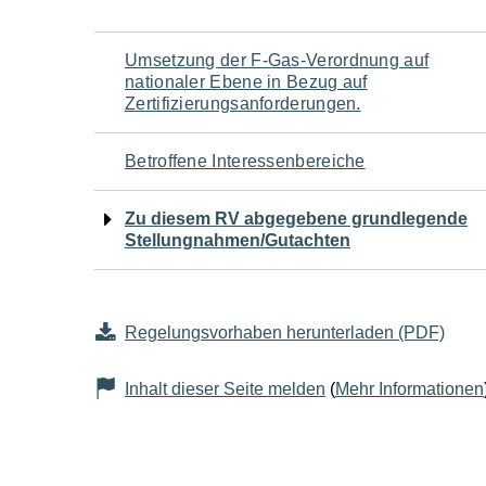
Navigation
Umsetzung der F-Gas-Verordnung auf
nationaler Ebene in Bezug auf
für
Zertifizierungsanforderungen.
den
Betroffene Interessenbereiche
Seiteninhalt
Zu diesem RV abgegebene grundlegende
Stellungnahmen/Gutachten
Regelungsvorhaben herunterladen (PDF)
Inhalt dieser Seite melden
(
Mehr Informationen