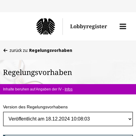
Direk
zum
Men
Lobbyregister
Inhal
öffne
Sie
zurück zu:
Regelungsvorhaben
befinden
sich
Regelungsvorhaben
hier:
Inhalte beruhen auf Angaben der IV -
Infos
Version des Regelungsvorhabens