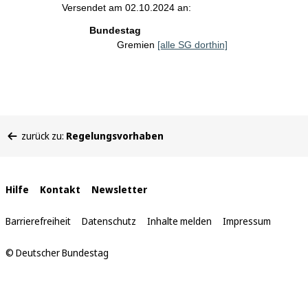
Versendet am 02.10.2024 an:
Bundestag
Gremien
[alle SG dorthin]
Sie
zurück zu:
Regelungsvorhaben
befinden
sich
hier:
Interne
Hilfe
Kontakt
Newsletter
Links
Barrierefreiheit
Datenschutz
Inhalte melden
Impressum
© Deutscher Bundestag