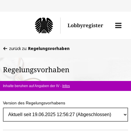
Direk
zum
Men
Lobbyregister
Inhal
öffne
Sie
zurück zu:
Regelungsvorhaben
befinden
sich
Regelungsvorhaben
hier:
Inhalte beruhen auf Angaben der IV -
Infos
Version des Regelungsvorhabens