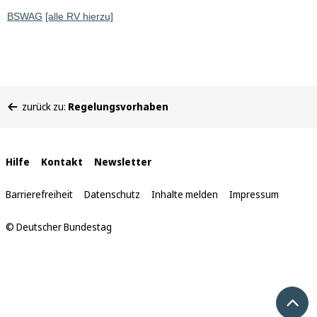
BSWAG
[alle RV hierzu]
Sie
zurück zu:
Regelungsvorhaben
befinden
sich
hier:
Interne
Hilfe
Kontakt
Newsletter
Links
Barrierefreiheit
Datenschutz
Inhalte melden
Impressum
© Deutscher Bundestag
Nach