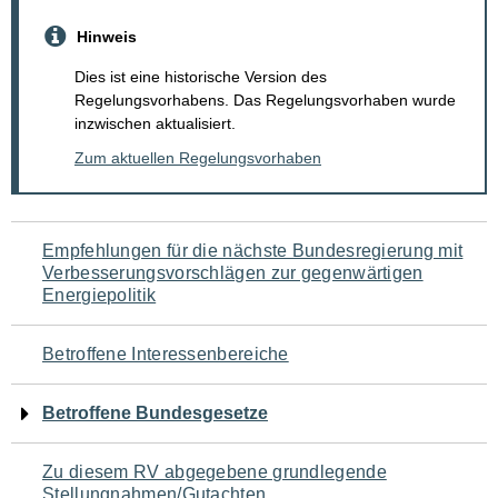
Hinweis
Dies ist eine historische Version des
Regelungsvorhabens. Das Regelungsvorhaben wurde
inzwischen aktualisiert.
Zum aktuellen Regelungsvorhaben
Navigation
Empfehlungen für die nächste Bundesregierung mit
Verbesserungsvorschlägen zur gegenwärtigen
für
Energiepolitik
den
Betroffene Interessenbereiche
Seiteninhalt
Betroffene Bundesgesetze
Zu diesem RV abgegebene grundlegende
Stellungnahmen/Gutachten