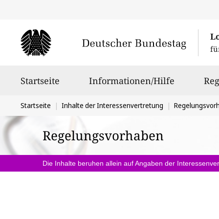
L
fü
Hauptnavigation
Startseite
Informationen/Hilfe
Reg
Sie
Startseite
Inhalte der Interessenvertretung
Regelungsvor
befinden
Regelungsvorhaben
sich
hier:
Die Inhalte beruhen allein auf Angaben der Interessenver