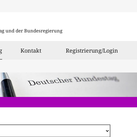
Direkt
zum
ag und der Bundesregierung
Inhalt
ausgewählt
g
Kontakt
Registrierung/Login