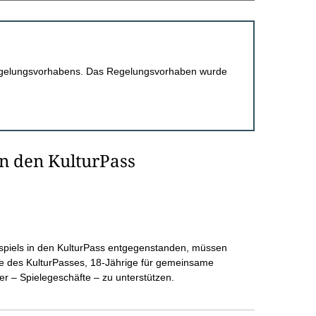
 Regelungsvorhabens. Das Regelungsvorhaben wurde
in den KulturPass
tspiels in den KulturPass entgegenstanden, müssen
iele des KulturPasses, 18-Jährige für gemeinsame
ter – Spielegeschäfte – zu unterstützen.