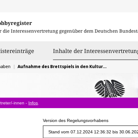
obbyregister
r die Interessenvertretung gegenüber dem
Deutschen Bundest
istereinträge
Inhalte der Interessenvertretun
haben
Aufnahme des Brettspiels in den KulturPass
treter/-innen -
Infos
.
Version des Regelungsvorhabens