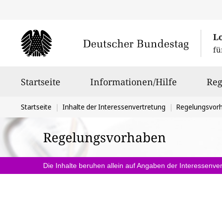
L
fü
Hauptnavigation
Startseite
Informationen/Hilfe
Reg
Sie
Startseite
Inhalte der Interessenvertretung
Regelungsvor
befinden
Regelungsvorhaben
sich
hier:
Die Inhalte beruhen allein auf Angaben der Interessenver